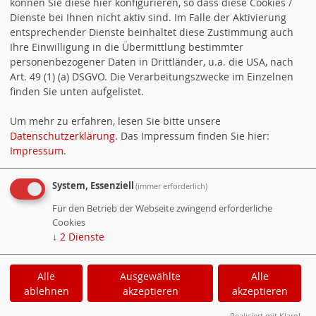
können Sie diese hier konfigurieren, so dass diese Cookies /
Trautmann-Koellner (Rülzheim) und Leah Zoller (Hagenbach).
Dienste bei Ihnen nicht aktiv sind. Im Falle der Aktivierung
Als Revisoren haben sich erneut Franz Bachl (Billigheim-
entsprechender Dienste beinhaltet diese Zustimmung auch
Ihre Einwilligung in die Übermittlung bestimmter
Ingenheim), Bernhard Blumenstiel (Maikammer) und James
personenbezogener Daten in Drittländer, u.a. die USA, nach
Rummel (Hainbachtal) zur Verfügung gestellt.
Art. 49 (1) (a) DSGVO. Die Verarbeitungszwecke im Einzelnen
FLICKR BILDERGALERIE
finden Sie unten aufgelistet.
...mehr Bilder!
Um mehr zu erfahren, lesen Sie bitte unsere
Datenschutzerklärung
. Das Impressum finden Sie hier:
Impressum
.
ZUGRIFFE AUF DIE
System, Essenziell
(immer erforderlich)
WEBSEITE
Für den Betrieb der Webseite zwingend erforderliche
Cookies
Besucher:
2095863
↓
2
Dienste
Heute:
53
Online:
1
Alle
Ausgewählte
Alle
ablehnen
akzeptieren
akzeptieren
Cookie-Manager
|
Datenschutzerklärung
|
Impressum
Realisiert mit Klaro!